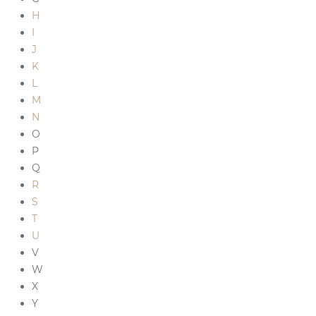
H
I
J
K
L
M
N
O
P
Q
R
S
T
U
V
W
X
Y