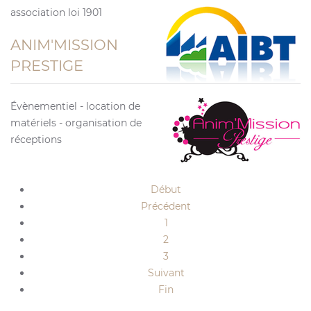
association loi 1901
ANIM'MISSION
PRESTIGE
Évènementiel - location de
matériels - organisation de
réceptions
Début
Précédent
1
2
3
Suivant
Fin