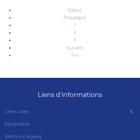
Début
Précédent
1
2
3
Suivant
Fin
Liens d'informations
Liens utiles
Partenaires
Mentions légales