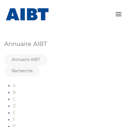
Annuaire AIBT
Annuaire AIBT
Recherche
A
B
C
D
E
F
G