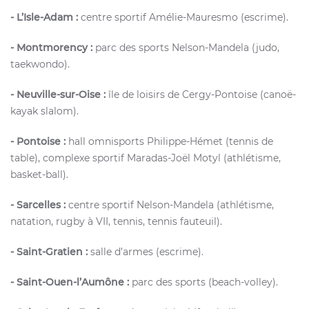
- L’Isle-Adam :
centre sportif Amélie-Mauresmo (escrime).
- Montmorency :
parc des sports Nelson-Mandela (judo,
taekwondo).
- Neuville-sur-Oise :
île de loisirs de Cergy-Pontoise (canoë-
kayak slalom).
- Pontoise :
hall omnisports Philippe-Hémet (tennis de
table), complexe sportif Maradas-Joël Motyl (athlétisme,
basket-ball).
- Sarcelles :
centre sportif Nelson-Mandela (athlétisme,
natation, rugby à VII, tennis, tennis fauteuil).
- Saint-Gratien :
salle d’armes (escrime).
- Saint-Ouen-l’Aumône :
parc des sports (beach-volley).