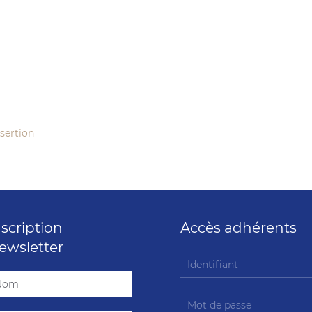
sertion
nscription
Accès adhérents
ewsletter