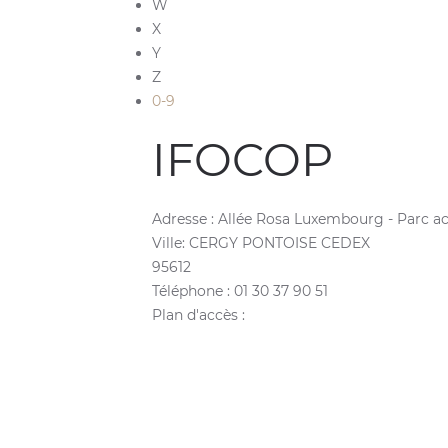
W
X
Y
Z
0-9
IFOCOP
Adresse :
Allée Rosa Luxembourg - Parc act
Ville:
CERGY PONTOISE CEDEX
95612
Téléphone :
01 30 37 90 51
Plan d'accès :