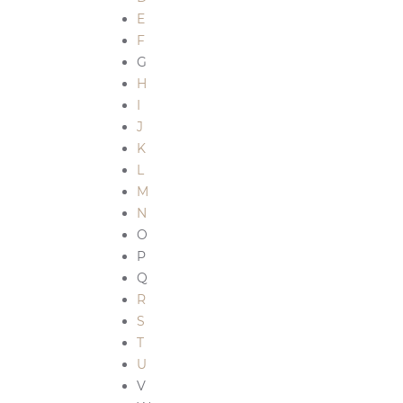
E
F
G
H
I
J
K
L
M
N
O
P
Q
R
S
T
U
V