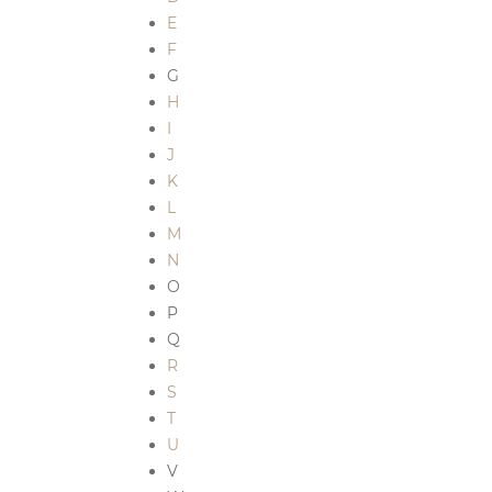
E
F
G
H
I
J
K
L
M
N
O
P
Q
R
S
T
U
V