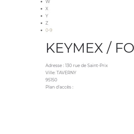
W
X
Y
Z
0-9
KEYMEX / F
Adresse :
130 rue de Saint-Prix
Ville:
TAVERNY
95150
Plan d'accès :