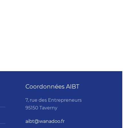
Coordonnées AIBT
7, rue des Entrepreneurs
95150 Taverny
aibt@wanadoo.fr