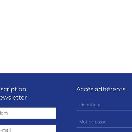
nscription
Accès adhérents
ewsletter