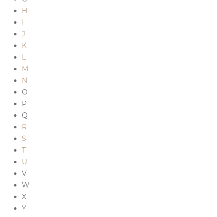
H
I
J
K
L
M
N
O
P
Q
R
S
T
U
V
W
X
Y