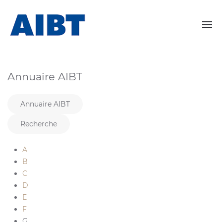
Annuaire AIBT
Annuaire AIBT
Recherche
A
B
C
D
E
F
G