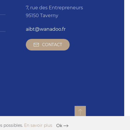
7, rue des Entrepreneurs
95150 Taverny
aibt@wanadoo.fr
CONTACT
es possibles.
En savoir plus
Ok