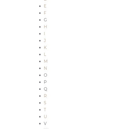
E
F
G
H
I
J
K
L
M
N
O
P
Q
R
S
T
U
V