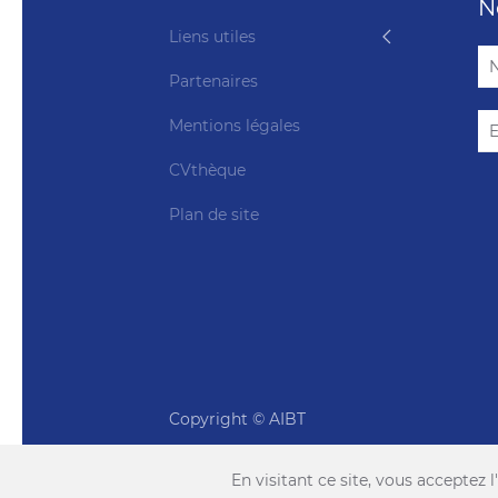
N
Liens utiles
Partenaires
Mentions légales
CVthèque
Plan de site
Copyright © AIBT
En visitant ce site, vous acceptez 