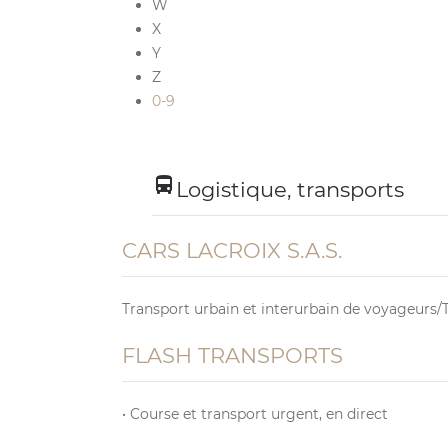
W
X
Y
Z
0-9
directions_bus
Logistique, transports
CARS LACROIX S.A.S.
Transport urbain et interurbain de voyageurs/T
FLASH TRANSPORTS
• Course et transport urgent, en direct