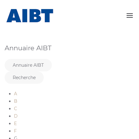
Annuaire AIBT
Annuaire AIBT
Recherche
A
B
C
D
E
F
G