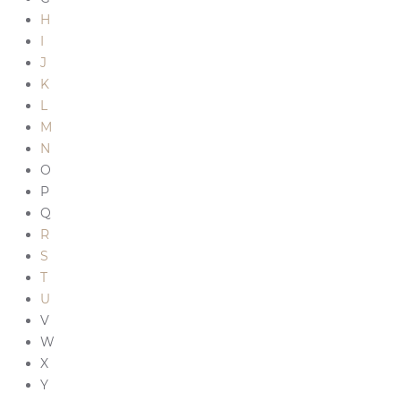
H
I
J
K
L
M
N
O
P
Q
R
S
T
U
V
W
X
Y