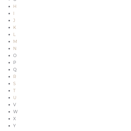
H
I
J
K
L
M
N
O
P
Q
R
S
T
U
V
W
X
Y