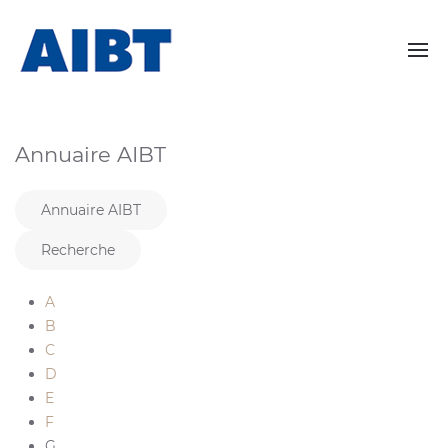
Annuaire AIBT
Annuaire AIBT
Recherche
A
B
C
D
E
F
G