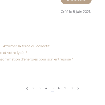
Créé le
8 juin 2021
.
 Affirmer la force du collectif
 et votre lycée !
onsommation d’énergies pour son entreprise "
2
3
4
5
6
7
8