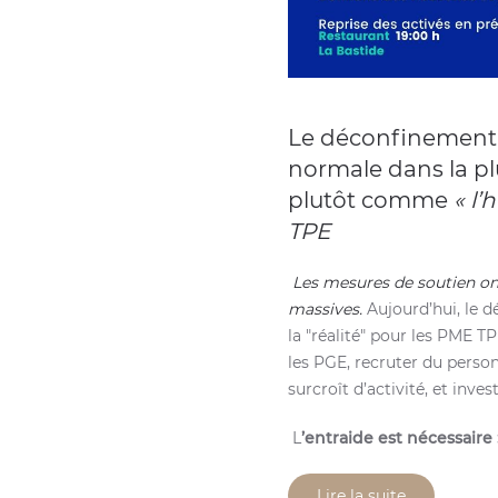
Le déconfinement e
normale dans la pl
plutôt comme
« l’
TPE
Les mesures de soutien ont
massives.
Aujourd’hui, le d
la "réalité" pour les PME T
les PGE, recruter du perso
surcroît d’activité, et inves
L
’entraide est nécessaire 
Lire la suite