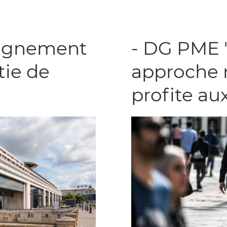
agnement
- DG PME "
tie de
approche 
profite a