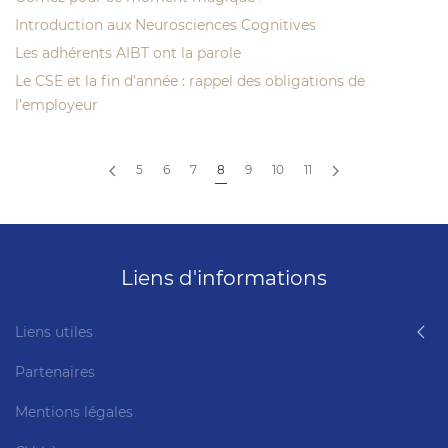
Introduction aux Neurosciences Cognitives
Les adhérents AIBT ont la parole
Le CSE et la fin d’année : rappel des obligations de
l’employeur
5
6
7
8
9
10
11
Liens d'informations
Liens utiles
Partenaires
Mentions légales