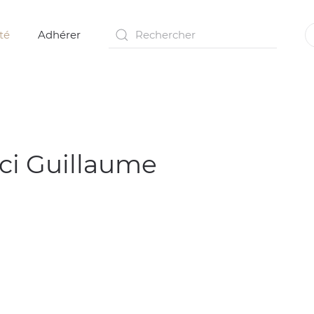
té
Adhérer
rci Guillaume