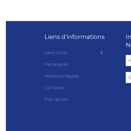
Liens d'informations
I
N
Liens utiles
Partenaires
Mentions légales
CVthèque
Plan de site