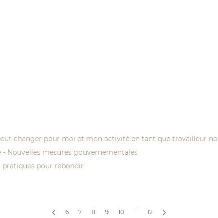
peut changer pour moi et mon activité en tant que travailleur no
ble - Nouvelles mesures gouvernementales
s pratiques pour rebondir
6
7
8
9
10
11
12