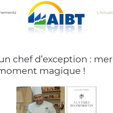
ènements
L'Actuali
un chef d’exception : me
moment magique !