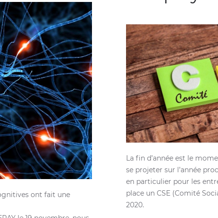
La fin d’année est le momen
se projeter sur l’année pro
en particulier pour les entr
place un CSE (Comité Socia
gnitives ont fait une
2020.
LERAY le 19 novembre, nous