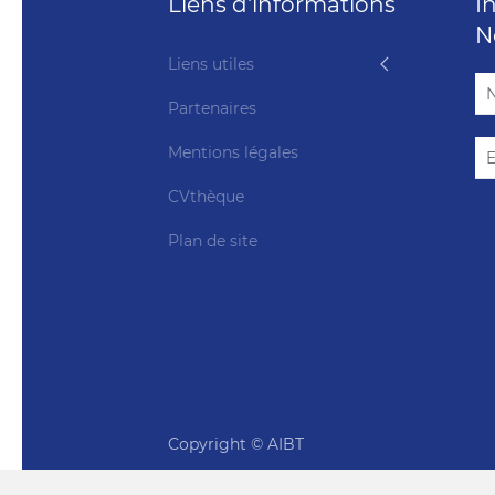
Liens d'informations
I
N
Liens utiles
Partenaires
Mentions légales
CVthèque
Plan de site
Copyright © AIBT