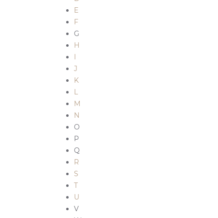
E
F
G
H
I
J
K
L
M
N
O
P
Q
R
S
T
U
V