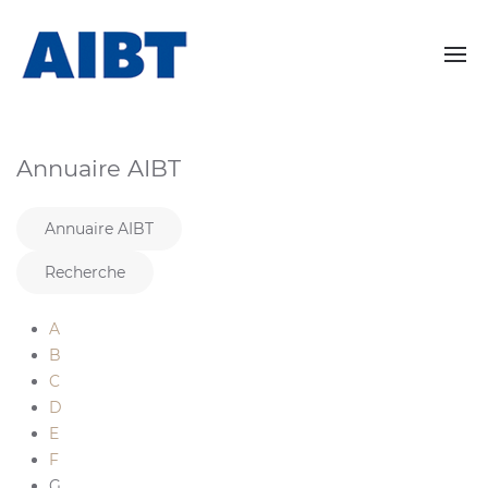
Annuaire AIBT
Annuaire AIBT
Recherche
A
B
C
D
E
F
G