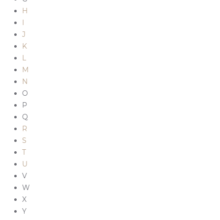
H
I
J
K
L
M
N
O
P
Q
R
S
T
U
V
W
X
Y