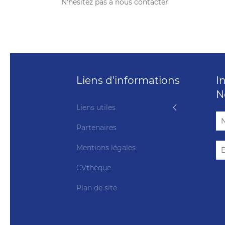
N'hésitez pas à nous contacter
Liens d'informations
I
N
Liens utiles
Partenaires
Mentions légales
CVthèque
Plan de site