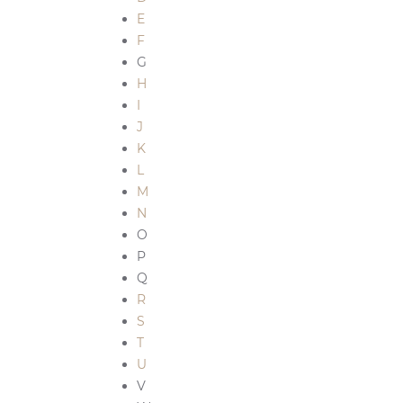
E
F
G
H
I
J
K
L
M
N
O
P
Q
R
S
T
U
V