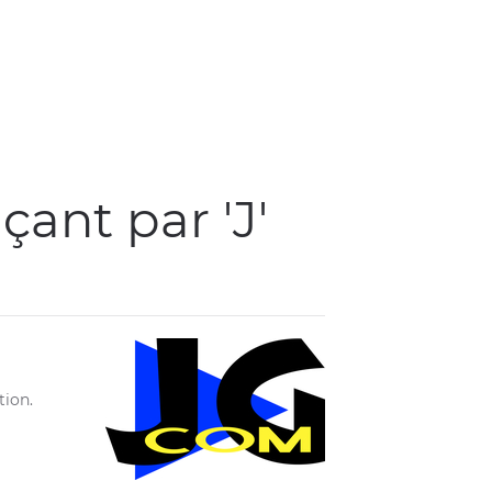
ant par 'J'
tion.