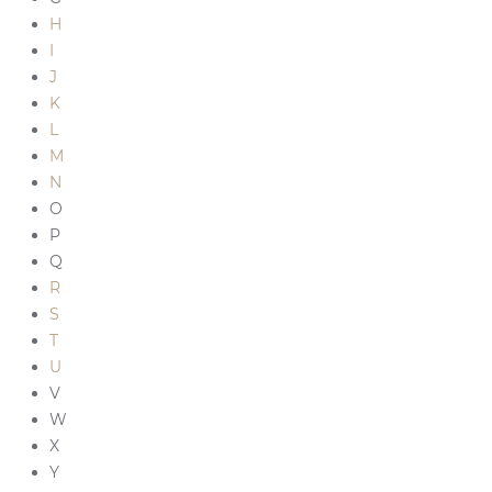
H
I
J
K
L
M
N
O
P
Q
R
S
T
U
V
W
X
Y