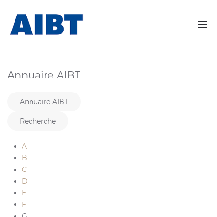
Annuaire AIBT
Annuaire AIBT
Recherche
A
B
C
D
E
F
G